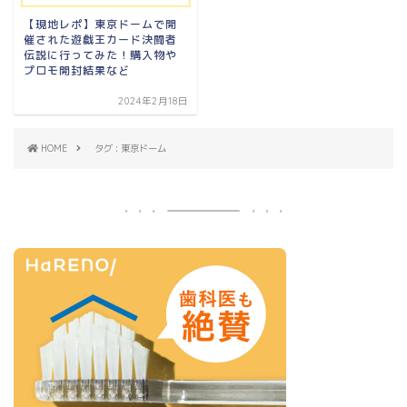
【現地レポ】東京ドームで開
催された遊戯王カード決闘者
伝説に行ってみた！購入物や
プロモ開封結果など
2024年2月18日
HOME
タグ : 東京ドーム