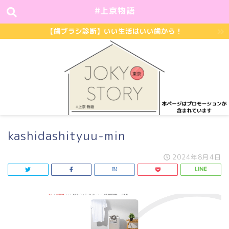
#上京物語
【歯ブラシ診断】いい生活はいい歯から！
kashidashityuu-min
2024年8月4日