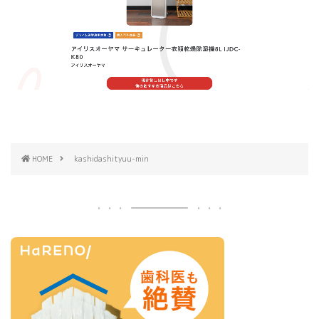
HOME
kashidashityuu-min