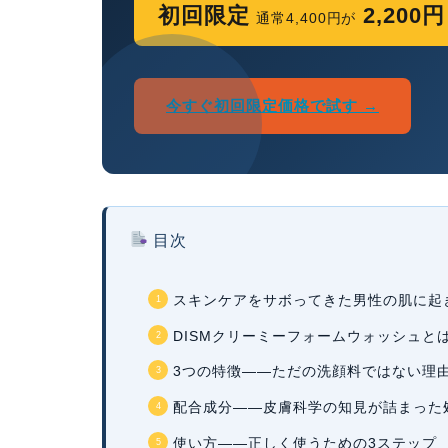
初回限定
2,20
通常4,400円が
今すぐ初回限定価格で試す →
目次
スキンケアをサボってきた男性の肌に起
DISMクリーミーフォームウォッシュと
3つの特徴——ただの洗顔料ではない理
配合成分——皮膚科学の知見が詰まった
使い方——正しく使うための3ステップ