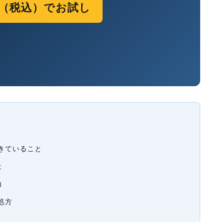
0円（税込）でお試し
きていること
は
由
処方