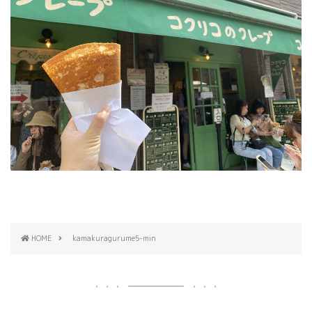
HOME
kamakuragurume5-min