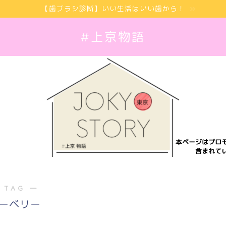
【歯ブラシ診断】いい生活はいい歯から！
#上京物語
 TAG ―
ーベリー