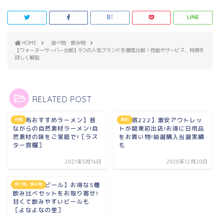
HOME
食べ物・飲み物
【ウォーターサーバー比較】9つの人気ブランドを徹底比較！性能やサービス、特徴を
詳しく解説
RELATED POST
【調布おすすめラーメン】昔
【新宿222】激安アウトレッ
料理
節約
ながらの自然素材ラーメン!自
トが関東初出店!お得に日用品
然素材の味をご家庭で!［ラス
をお買い物!抽選購入当選実績
ター食糧］
も
2021年5月16日
2020年12月20日
【クラフトビール】お得な5種
食べ物・飲み物
飲み比べセットをお取り寄せ!
甘くて飲みやすいビールも
［よなよなの里］