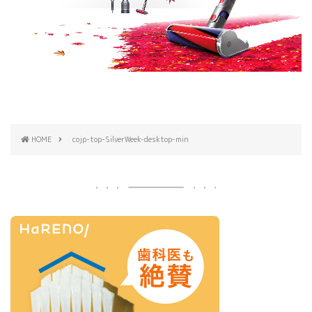
HOME
cojp-top-SilverWeek-desktop-min