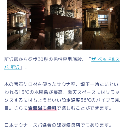
所沢駅から徒歩30秒の男性専用施設、「
ザ ベッド&ス
パ 所沢
」。
木の宝石ケロ材を使ったサウナ室、埼玉一冷たいとい
われる13℃の水風呂が最高。露天スペースにはリラッ
クスするにはちょうどいい設定温度36℃のバイブラ風
呂。さらに
岩盤浴も無料
で楽しむことができます。
日本サウナ・スパ協会の認定優良店でもあります。