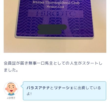
会員証が届き無事一口馬主としての人生がスタートし
ました。
パラスアテナ
と
リナーシェ
に出資している
よ!
上京男子