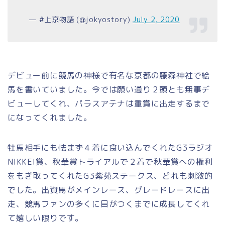
— #上京物語 (@jokyostory)
July 2, 2020
デビュー前に競馬の神様で有名な京都の藤森神社で絵
馬を書いていました。今では願い通り２頭とも無事デ
ビューしてくれ、パラスアテナは重賞に出走するまで
になってくれました。
牡馬相手にも怯まず４着に食い込んでくれたG3ラジオ
NIKKEI賞、秋華賞トライアルで２着で秋華賞への権利
をもぎ取ってくれたG3紫苑ステークス、どれも刺激的
でした。出資馬がメインレース、グレードレースに出
走、競馬ファンの多くに目がつくまでに成長してくれ
て嬉しい限りです。