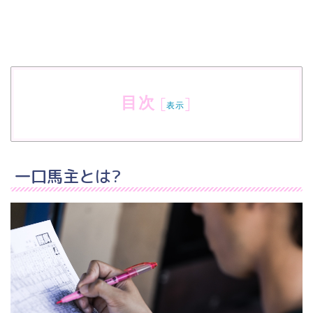
目次
[
]
表示
一口馬主とは?