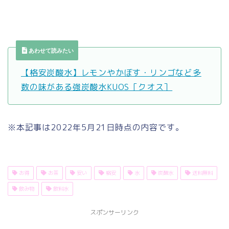
あわせて読みたい
【格安炭酸水】レモンやかぼす・リンゴなど多
数の味がある強炭酸水KUOS［クオス］
※本記事は2022年5月21日時点の内容です。
お得
お茶
安い
格安
水
炭酸水
送料無料
飲み物
飲料水
スポンサーリンク