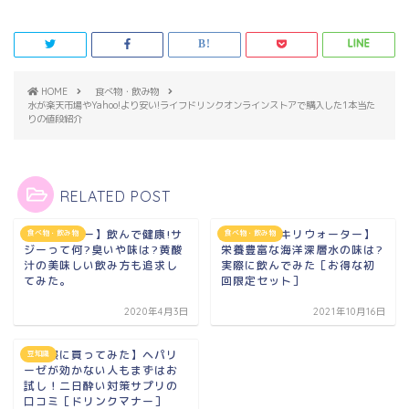
HOME
食べ物・飲み物
水が楽天市場やYahoo!より安い!ライフドリンクオンラインストアで購入した1本当た
りの値段紹介
RELATED POST
【豊潤サジー】飲んで健康!サ
【AECスッキリウォーター】
食べ物・飲み物
食べ物・飲み物
ジーって何?臭いや味は?黄酸
栄養豊富な海洋深層水の味は?
汁の美味しい飲み方も追求し
実際に飲んでみた［お得な初
てみた。
回限定セット］
2020年4月3日
2021年10月16日
【実際に買ってみた】ヘパリ
豆知識
ーゼが効かない人もまずはお
試し！二日酔い対策サプリの
口コミ［ドリンクマナー］