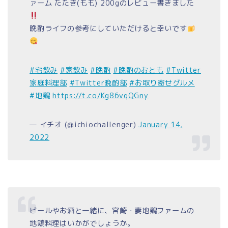
ァーム たたき(もも) 200gのレビュー書きました
晩酌ライフの参考にしていただけると幸いです
#宅飲み
#家飲み
#晩酌
#晩酌のおとも
#Twitter
家庭料理部
#Twitter晩酌部
#お取り寄せグルメ
#地鶏
https://t.co/Kg86vqQGny
— イチオ (@ichiochallenger)
January 14,
2022
ビールやお酒と一緒に、宮崎・妻地鶏ファームの
地鶏料理はいかがでしょうか。