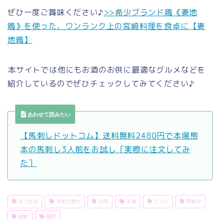
ぜひ一度ご賞味ください♪
>>希少ブランド鶏《妻地
鶏》を使った、ワンランク上の宮崎料理を食卓に【妻
地鶏】
本サイトでは他にもお酒のお供に最適なグルメなどを
紹介しているのでぜひチェックしてみてください♪
あわせて読みたい
【馬刺しドットコム】送料無料2480円で本場熊
本の馬刺し3人前をお試し［実際に注文してみ
た］
おつまみ
お取り寄せ
お肉
お酒
グルメ
家飲み
通販
鶏肉