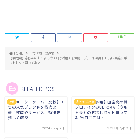
HOME
食べ物・飲み物
【妻地鶏】家飲みのおつまみやBBQで活躍する宮崎のブランド鶏!口コミは?実際にギ
フトセット買ってみた
RELATED POST
【ウォーターサーバー比較】9
【売り切れ多発】国産高品質
節約
食べ物・飲み物
つの人気ブランドを徹底比
プロテインのULTORA（ウル
較！性能やサービス、特徴を
トラ）のお試しセット買って
詳しく解説
みた!口コミは?
2024年7月3日
2022年7月19日