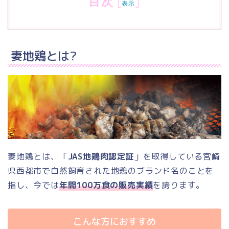
目次
[
]
表示
妻地鶏とは?
妻地鶏とは、「
JAS地鶏肉認定証
」を取得している宮崎
県西都市で自然飼育された地鶏のブランド名のことを
指し、今では
年間100万食の販売実績
を誇ります。
こんな方におすすめ