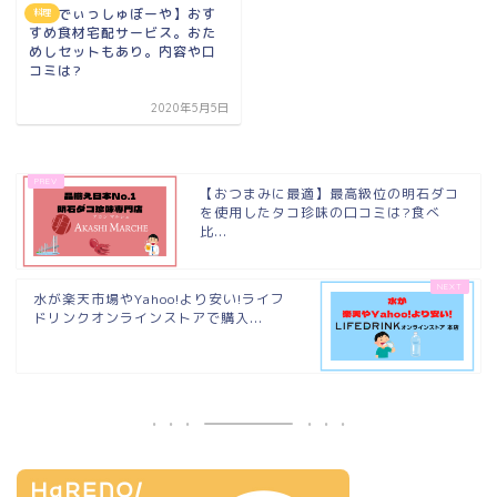
【らでぃっしゅぼーや】おす
料理
すめ食材宅配サービス。おた
めしセットもあり。内容や口
コミは?
2020年5月5日
【おつまみに最適】最高級位の明石ダコ
を使用したタコ珍味の口コミは?食べ
比...
水が楽天市場やYahoo!より安い!ライフ
ドリンクオンラインストアで購入...