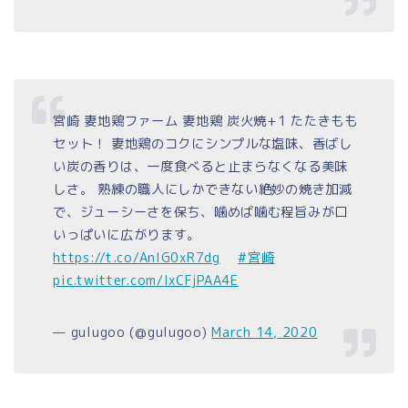
宮崎 妻地鶏ファーム 妻地鶏 炭火焼+1 たたきもも
セット！ 妻地鶏のコクにシンプルな塩味、香ばし
い炭の香りは、一度食べると止まらなくなる美味
しさ。 熟練の職人にしかできない絶妙の焼き加減
で、ジューシーさを保ち、噛めば噛む程旨みが口
いっぱいに広がります。
https://t.co/AnlG0xR7dg
#宮崎
pic.twitter.com/lxCFjPAA4E
— gulugoo (@gulugoo)
March 14, 2020