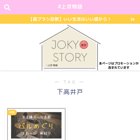
#上京物語
【歯ブラシ診断】いい生活はいい歯から！
― TAG ―
下高井戸
料理