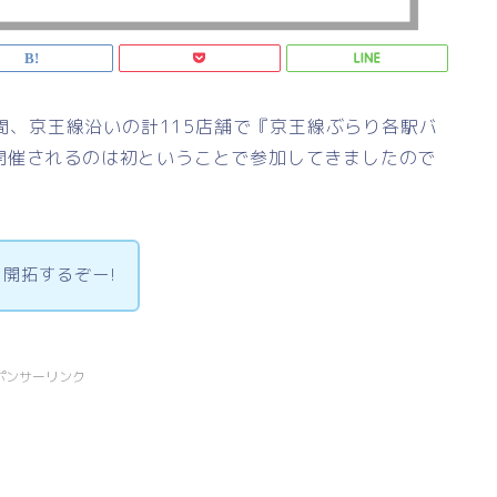
日間、京王線沿いの計115店舗で『京王線ぶらり各駅バ
開催されるのは初ということで参加してきましたので
開拓するぞー!
ポンサーリンク