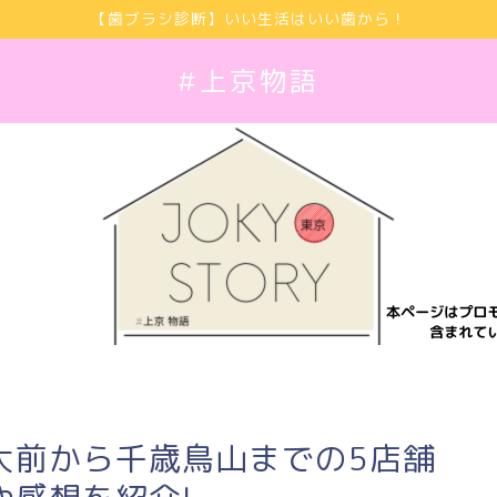
【歯ブラシ診断】いい生活はいい歯から！
#上京物語
大前から千歳鳥山までの5店舗