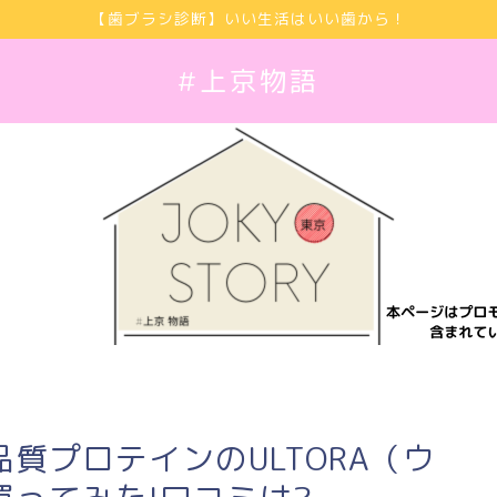
【歯ブラシ診断】いい生活はいい歯から！
#上京物語
質プロテインのULTORA（ウ