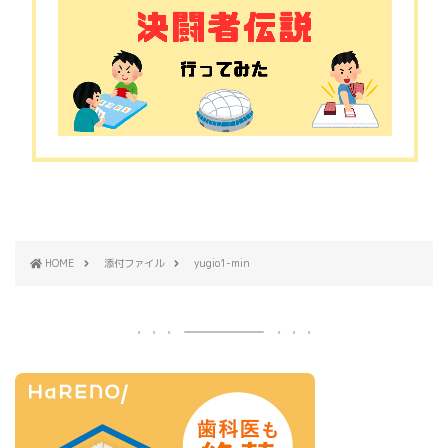
HOME
添付ファイル
yugio1-min