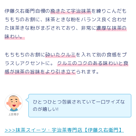
伊藤久右衛門自慢の
挽きたて宇治抹茶
を練りこんだも
ちもちのお餅に、抹茶ときな粉をバランス良く合わせ
た抹茶きな粉がまぶされており、非常に
濃厚な抹茶の
味わい。
もちもちのお餅に
砕いたクルミ
を入れて別の食感をプ
ラスしアクセントに。
クルミのコクのある味わいと食
感が抹茶の旨味をより引き立て
られます。
ひとつひとつ包装されていて一口サイズな
のが嬉しい!
上京男子
>>>抹茶スイーツ・宇治茶専門店【伊藤久右衛門】