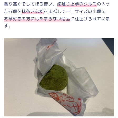
香り高くそしてほろ苦い、
歯触り上手のクルミ
の入っ
たお餅を
抹茶きな粉
をまぶして一口サイズの小餅に。
お茶好きの方にはたまらない逸品
に仕上げられていま
す。