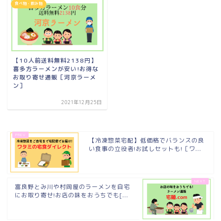
食べ物・飲み物
【10人前送料無料2138円】
喜多方ラーメンが安い!お得な
お取り寄せ通販［河京ラーメ
ン］
2021年12月25日
【冷凍惣菜宅配】低価格でバランスの良
い食事の立役者!お試しセットも!［ワ...
富良野とみ川や村岡屋のラーメンを自宅
にお取り寄せ!お店の味をおうちでも[...