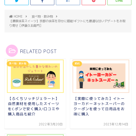
HOME
食べ物・飲み物
【濃厚抹茶スイーツ】京都の抹茶を存分に堪能!ギフトにも最適な甘いデザートをお取
り寄せ［伊藤久右衛門］
RELATED POST
食べ物・飲み物
節約
【ふくちリッチジェラート】
【実際に使ってみた】イトー
自然素材を使用したスイーツ
ヨーカドーネットスーパーの
をCポンで安く購入!口コミや
クーポンを使って日用品をお
購入商品も紹介
得に購入
2022年3月20日
2023年12月14日