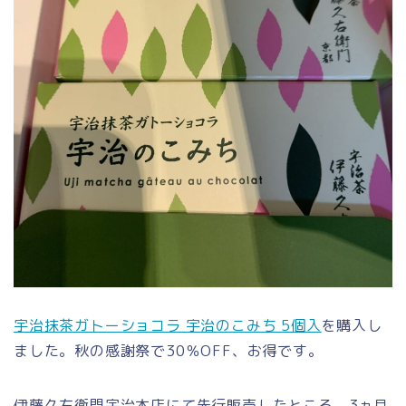
宇治抹茶ガトーショコラ 宇治のこみち 5個入
を購入し
ました。秋の感謝祭で30％OFF、お得です。
伊藤久右衛門宇治本店にて先行販売したところ、
3ヵ月